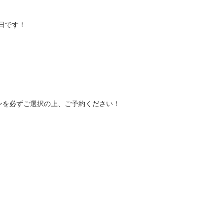
曜日です！
ポンを必ずご選択の上、ご予約ください！