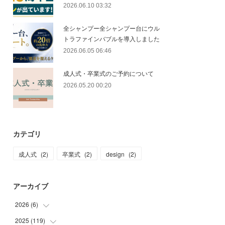
2026.06.10 03:32
全シャンプー全シャンプー台にウル
トラファインバブルを導入しました
2026.06.05 06:46
成人式・卒業式のご予約について
2026.05.20 00:20
カテゴリ
成人式
(
2
)
卒業式
(
2
)
design
(
2
)
アーカイブ
2026
(
6
)
2025
(
119
(
4
)
)